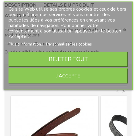
DESCRIPTION
DÉTAILS DU PRODUIT
Ce site Web utilise ses propres cookies et ceux de tiers
pour améliorer nos services et vous montrer des
AVIS CLIENTS
publicités liées à vos préférences en analysant vos
habitudes de navigation. Pour donner votre
Étrivières portugaises cuir boucles Cortesia Pedro Lopes, disponible
consentement à son utilisation, appuyez sur le bouton
en plusieurs coloris.
Accepter.
Largeur environ 29mm. Longueur 140cm.
Plus d'informations
Personnaliser les cookies
Cuir de qualité supérieure, boucles cousues à la main.
REJETER TOUT
10 AUTRES PRODUITS DANS LA MÊME
J'ACCEPTE
CATÉGORIE :
<
>