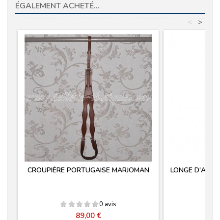
ÉGALEMENT ACHETÉ...
<
>
CROUPIÈRE PORTUGAISE MARJOMAN
LONGE D'ATTA
0 avis
Prix
89,00 €