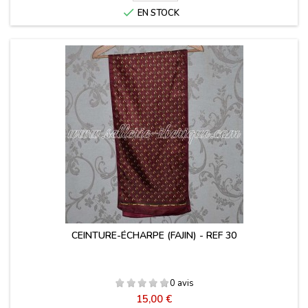

EN STOCK
CEINTURE-ÉCHARPE (FAJIN) - REF 30
0 avis
Prix
15,00 €