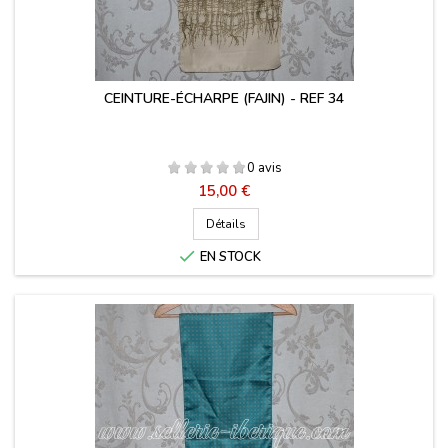
CEINTURE-ÉCHARPE (FAJIN) - REF 34
0 avis
Prix
15,00 €
Détails

EN STOCK