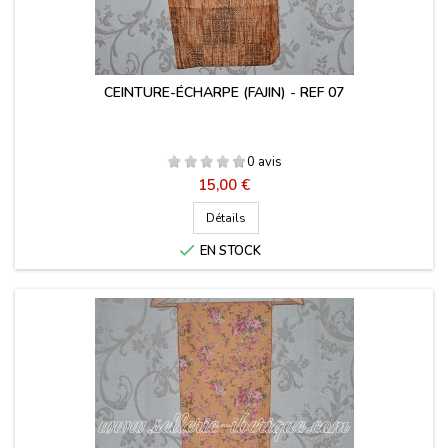
CEINTURE-ÉCHARPE (FAJIN) - REF 07
0 avis
Prix
15,00 €
Détails

EN STOCK