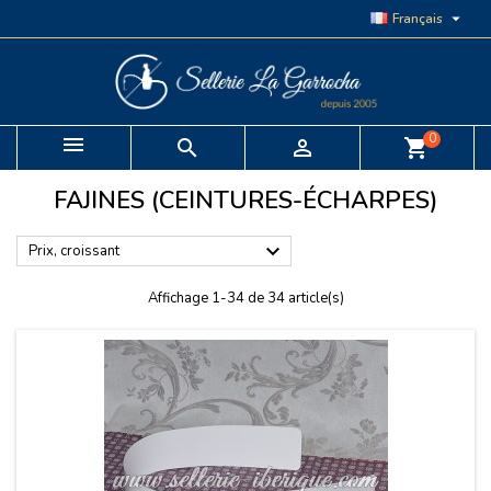

Français
0


shopping_cart
FAJINES (CEINTURES-ÉCHARPES)

Prix, croissant
Affichage 1-34 de 34 article(s)