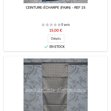
CEINTURE-ÉCHARPE (FAJIN) - REF 15
0 avis
Prix
15,00 €
Détails

EN STOCK