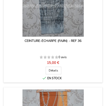
CEINTURE-ÉCHARPE (FAJIN) - REF 36
0 avis
Prix
15,00 €
Détails

EN STOCK