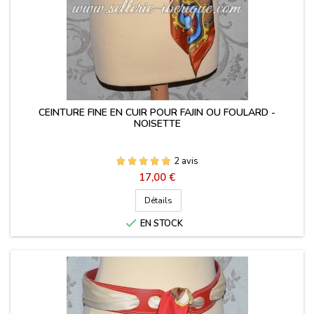
CEINTURE FINE EN CUIR POUR FAJIN OU FOULARD -
NOISETTE
2 avis
Prix
17,00 €
Détails

EN STOCK