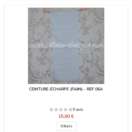
CEINTURE-ÉCHARPE (FAJIN) - REF 06A
0 avis
Prix
15,00 €
Détails