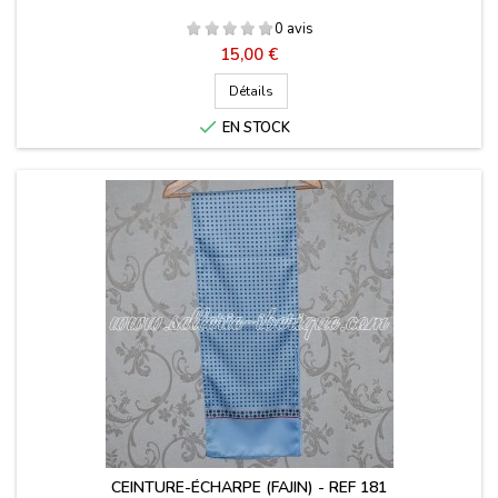
0 avis
Prix
15,00 €
Détails

EN STOCK
CEINTURE-ÉCHARPE (FAJIN) - REF 181