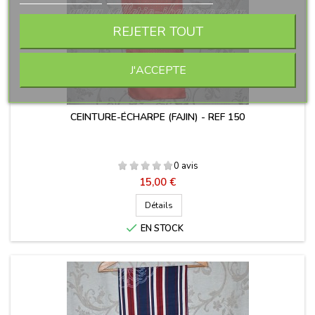
REJETER TOUT
J'ACCEPTE
CEINTURE-ÉCHARPE (FAJIN) - REF 150
0 avis
Prix
15,00 €
Détails

EN STOCK