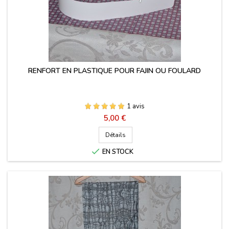
RENFORT EN PLASTIQUE POUR FAJIN OU FOULARD
1 avis
Prix
5,00 €
Détails

EN STOCK