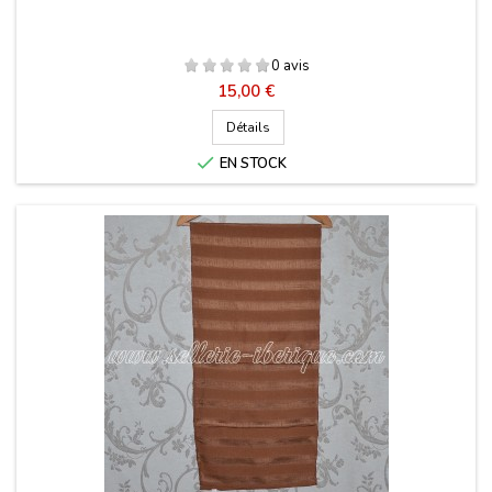
0 avis
Prix
15,00 €
Détails

EN STOCK