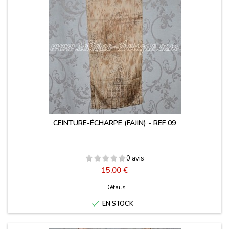
CEINTURE-ÉCHARPE (FAJIN) - REF 09
0 avis
Prix
15,00 €
Détails

EN STOCK