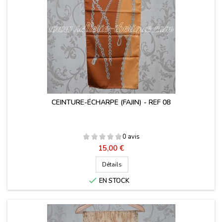
CEINTURE-ÉCHARPE (FAJIN) - REF 08
0 avis
Prix
15,00 €
Détails

EN STOCK