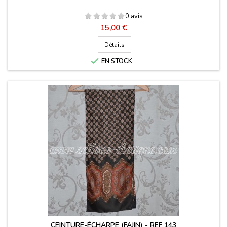
0 avis
Prix
15,00 €
Détails

EN STOCK
CEINTURE-ÉCHARPE (FAJIN) - REF 143