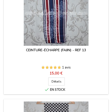
CEINTURE-ÉCHARPE (FAJIN) - REF 13
1 avis
Prix
15,00 €
Détails

EN STOCK