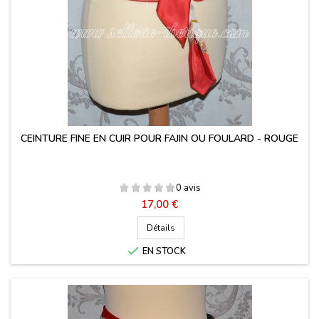
CEINTURE FINE EN CUIR POUR FAJIN OU FOULARD - ROUGE
0 avis
Prix
17,00 €
Détails

EN STOCK