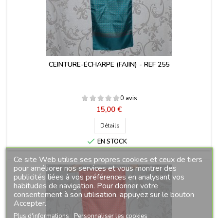
CEINTURE-ÉCHARPE (FAJIN) - REF 255
0 avis
Prix
15,00 €
Détails

EN STOCK
Ce site Web utilise ses propres cookies et ceux de tiers
pour améliorer nos services et vous montrer des
publicités liées à vos préférences en analysant vos
habitudes de navigation. Pour donner votre
consentement à son utilisation, appuyez sur le bouton
Accepter.
Plus d'informations
Personnaliser les cookies