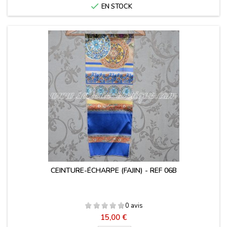

EN STOCK
CEINTURE-ÉCHARPE (FAJIN) - REF 06B
0 avis
Prix
15,00 €