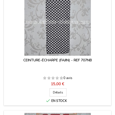
CEINTURE-ÉCHARPE (FAJIN) - REF 707NB
0 avis
Prix
15,00 €
Détails

EN STOCK