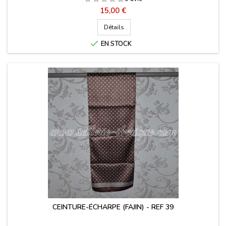
Prix
15,00 €
Détails

EN STOCK
CEINTURE-ÉCHARPE (FAJIN) - REF 39