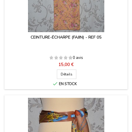
CEINTURE-ÉCHARPE (FAJIN) - REF 05
0 avis
Prix
15,00 €
Détails

EN STOCK