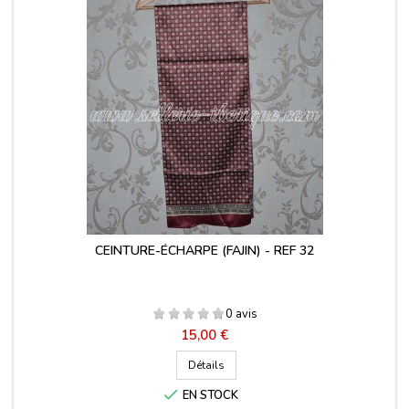
CEINTURE-ÉCHARPE (FAJIN) - REF 32
0 avis
Prix
15,00 €
Détails

EN STOCK