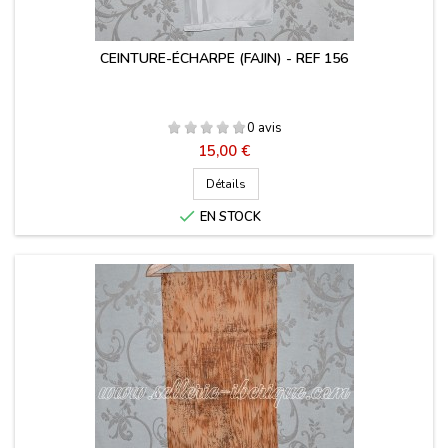
CEINTURE-ÉCHARPE (FAJIN) - REF 156
0 avis
Prix
15,00 €
Détails

EN STOCK