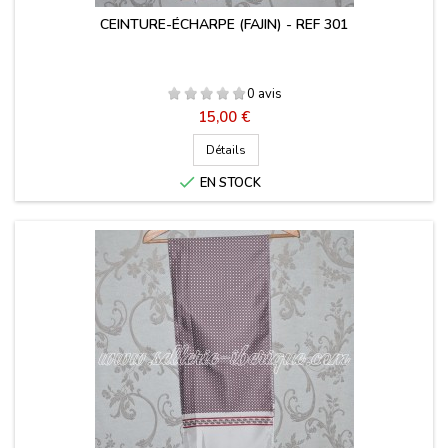
CEINTURE-ÉCHARPE (FAJIN) - REF 301
0 avis
Prix
15,00 €
Détails

EN STOCK