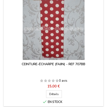
CEINTURE-ÉCHARPE (FAJIN) - REF 707BB
0 avis
Prix
15,00 €
Détails

EN STOCK