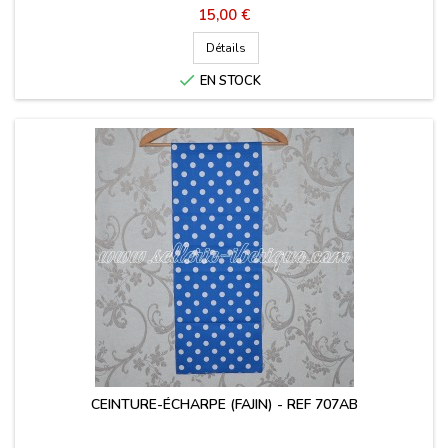
Prix
15,00 €
Détails

EN STOCK
CEINTURE-ÉCHARPE (FAJIN) - REF 707AB