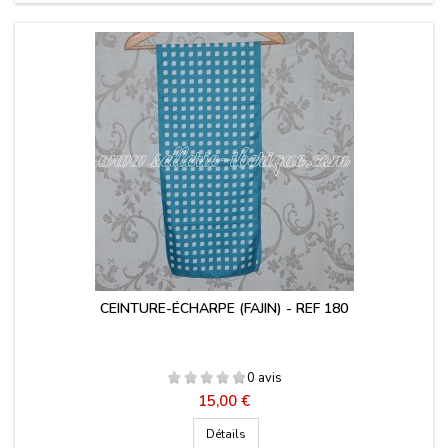
CEINTURE-ÉCHARPE (FAJIN) - REF 180
0 avis
Prix
15,00 €
Détails