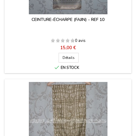
CEINTURE-ÉCHARPE (FAJIN) - REF 10
0 avis
Prix
15,00 €
Détails

EN STOCK