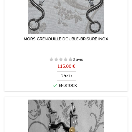
MORS GRENOUILLE DOUBLE-BRISURE INOX
0 avis
Prix
115,00 €
Détails

EN STOCK