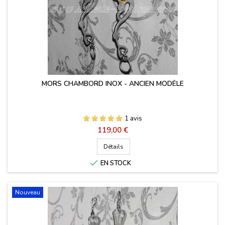
MORS CHAMBORD INOX - ANCIEN MODÈLE
1 avis
Prix
119,00 €
Détails

EN STOCK
Nouveau