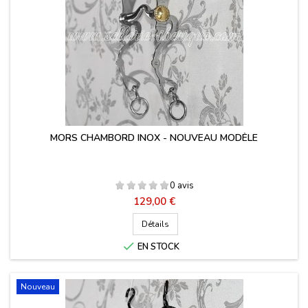
MORS CHAMBORD INOX - NOUVEAU MODÈLE
0 avis
Prix
129,00 €
Détails

EN STOCK
Nouveau