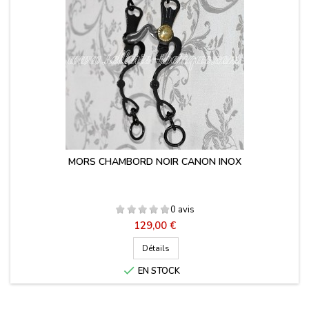
MORS CHAMBORD NOIR CANON INOX
0 avis
Prix
129,00 €
Détails

EN STOCK