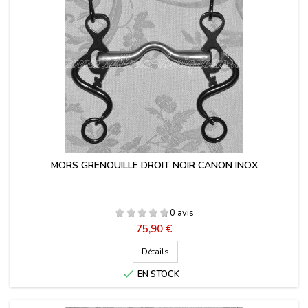
MORS GRENOUILLE DROIT NOIR CANON INOX
0 avis
Prix
75,90 €
Détails

EN STOCK