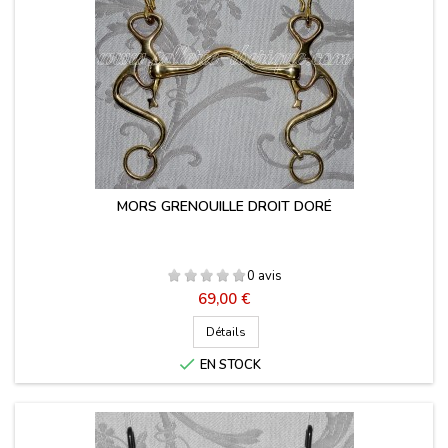
MORS GRENOUILLE DROIT DORÉ
0 avis
Prix
69,00 €
Détails

EN STOCK