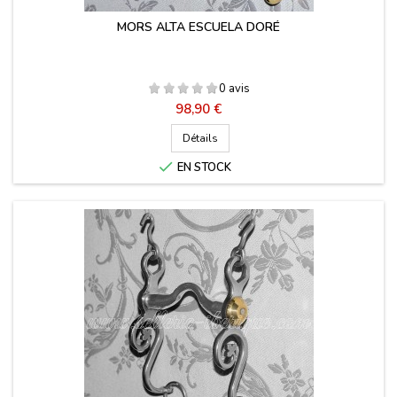
MORS ALTA ESCUELA DORÉ
0 avis
Prix
98,90 €
Détails

EN STOCK