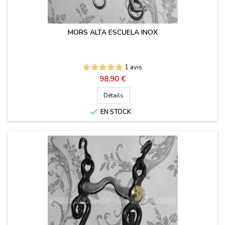
MORS ALTA ESCUELA INOX
1 avis
Prix
98,90 €
Détails

EN STOCK