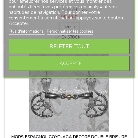
pour améliorer nos services et vous montrer des
publicités liées à vos préférences en analysant vos
0 avis
habitudes de navigation. Pour donner votre
Prix
98,40 €
consentement à son utilisation, appuyez sur le bouton
Accepter.
Détails
Plus d'informations
Personnaliser les cookies

EN STOCK
REJETER TOUT
J'ACCEPTE
MORS ESPAGNOL GOYO-AGA DÉCORÉ DOUBLE BRISURE