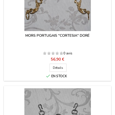
MORS PORTUGAIS "CORTESIA" DORÉ
0 avis
Prix
56,90 €
Détails

EN STOCK