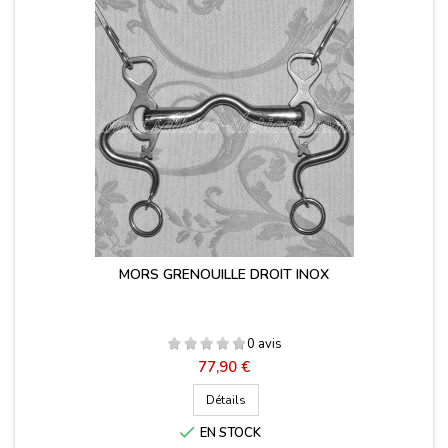
MORS GRENOUILLE DROIT INOX
0 avis
Prix
77,90 €
Détails

EN STOCK