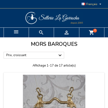

Français
0


shopping_cart
MORS BAROQUES

Prix, croissant
Affichage 1-17 de 17 article(s)