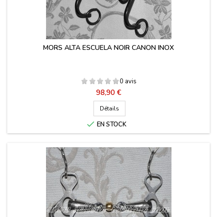
MORS ALTA ESCUELA NOIR CANON INOX
0 avis
Prix
98,90 €
Détails

EN STOCK