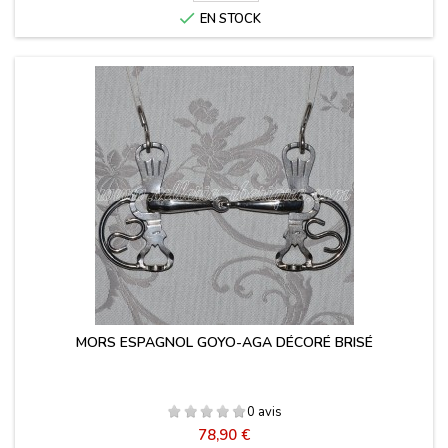

EN STOCK
MORS ESPAGNOL GOYO-AGA DÉCORÉ BRISÉ
0 avis
Prix
78,90 €