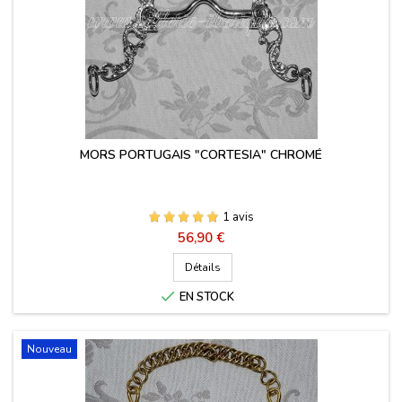
MORS PORTUGAIS "CORTESIA" CHROMÉ
1 avis
Prix
56,90 €
Détails

EN STOCK
Nouveau