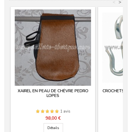
<
>
XAIREL EN PEAU DE CHÈVRE PEDRO
CROCHETS DE 
LOPES
1 avis
Prix
98,00 €
Détails