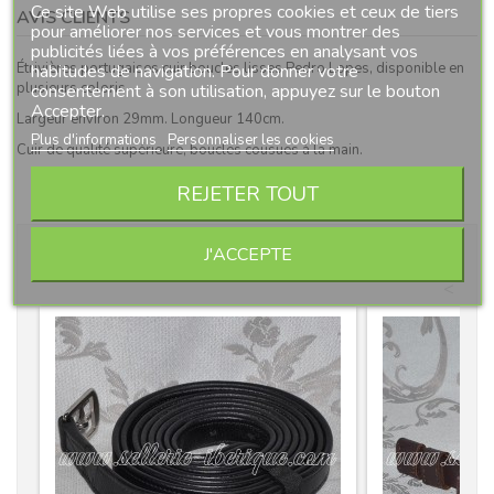
Ce site Web utilise ses propres cookies et ceux de tiers
AVIS CLIENTS
pour améliorer nos services et vous montrer des
publicités liées à vos préférences en analysant vos
Étrivières portugaises cuir boucles lisses Pedro Lopes, disponible en
habitudes de navigation. Pour donner votre
plusieurs coloris.
consentement à son utilisation, appuyez sur le bouton
Accepter.
Largeur environ 29mm. Longueur 140cm.
Plus d'informations
Personnaliser les cookies
Cuir de qualité supérieure, boucles cousues à la main.
REJETER TOUT
11 OTHER PRODUCTS IN THE SAME CATEGORY:
J'ACCEPTE
>
<