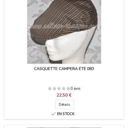
CASQUETTE CAMPERA ÉTÉ 083
0 avis
Prix
22,50 €
Détails

EN STOCK