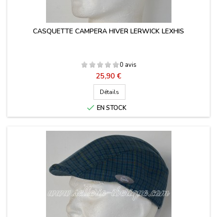
CASQUETTE CAMPERA HIVER LERWICK LEXHIS
0 avis
Prix
25,90 €
Détails

EN STOCK