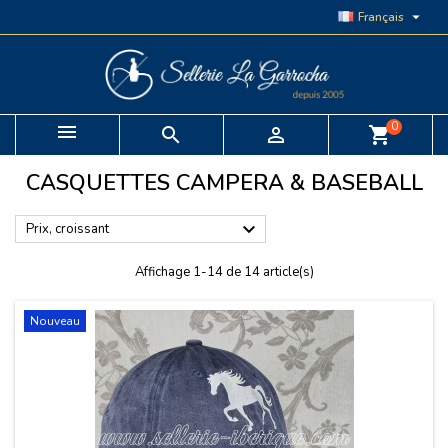

Français
0


shopping_cart
CASQUETTES CAMPERA & BASEBALL

Prix, croissant
Affichage 1-14 de 14 article(s)
Nouveau