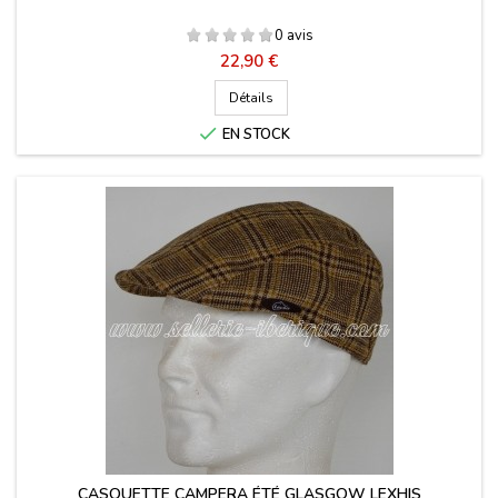
0 avis
Prix
22,90 €
Détails

EN STOCK
CASQUETTE CAMPERA ÉTÉ GLASGOW LEXHIS