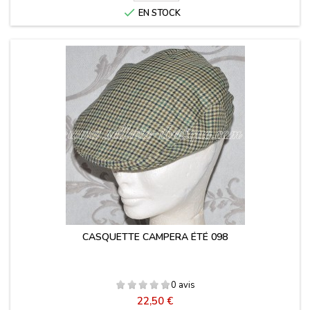

EN STOCK
CASQUETTE CAMPERA ÉTÉ 098
0 avis
Prix
22,50 €