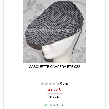
CASQUETTE CAMPERA ÉTÉ 082
0 avis
Prix
22,50 €
Détails

EN STOCK