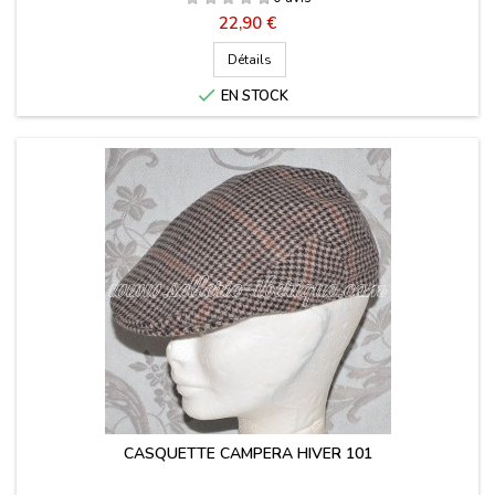
Prix
22,90 €
Détails

EN STOCK
CASQUETTE CAMPERA HIVER 101