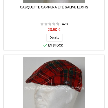
CASQUETTE CAMPERA ÉTÉ SALINE LEXHIS
0 avis
Prix
23,90 €
Détails

EN STOCK