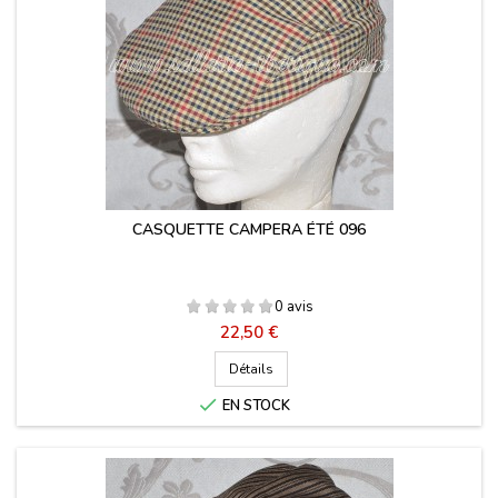
CASQUETTE CAMPERA ÉTÉ 096
0 avis
Prix
22,50 €
Détails

EN STOCK