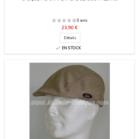
0 avis
Prix
23,90 €
Détails

EN STOCK