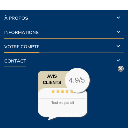

À PROPOS

INFORMATIONS

VOTRE COMPTE

CONTACT
AVIS
4.9/5
CLIENTS
Tout est parfait
voir plus