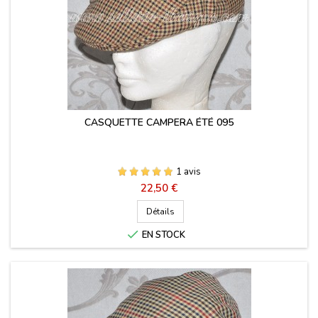
CASQUETTE CAMPERA ÉTÉ 095
1 avis
Prix
22,50 €
Détails

EN STOCK