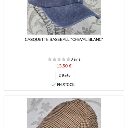
CASQUETTE BASEBALL "CHEVAL BLANC"
0 avis
Prix
13,50 €
Détails

EN STOCK