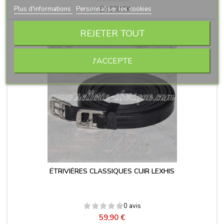

Plus d'informations
Personnaliser les cookies
EN STOCK
REJETER TOUT
J'ACCEPTE
ÉTRIVIÈRES CLASSIQUES CUIR LEXHIS
0 avis
Prix
59,90 €