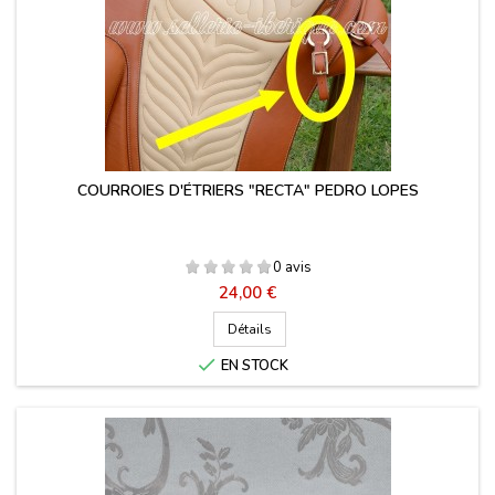
COURROIES D'ÉTRIERS "RECTA" PEDRO LOPES
0 avis
Prix
24,00 €
Détails

EN STOCK