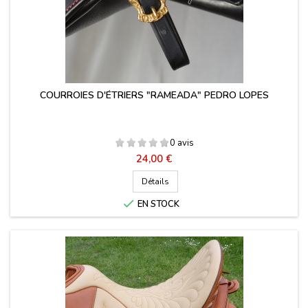
COURROIES D'ÉTRIERS "RAMEADA" PEDRO LOPES
0 avis
Prix
24,00 €
Détails

EN STOCK