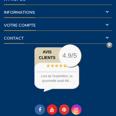

INFORMATIONS

VOTRE COMPTE

CONTACT
AVIS
4.9/5
CLIENTS
Lors de l'expédition, la
gourmette avait été...
voir plus