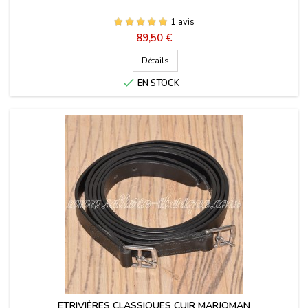
1 avis
Prix
89,50 €
Détails

EN STOCK
ETRIVIÈRES CLASSIQUES CUIR MARJOMAN