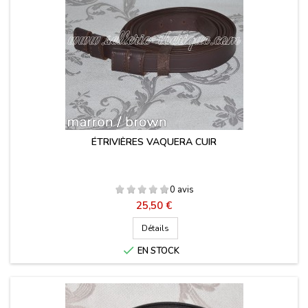
ÉTRIVIÈRES VAQUERA CUIR
0 avis
Prix
25,50 €
Détails

EN STOCK