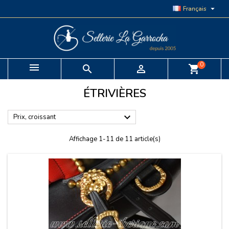

Français
0


shopping_cart
ÉTRIVIÈRES

Prix, croissant
Affichage 1-11 de 11 article(s)