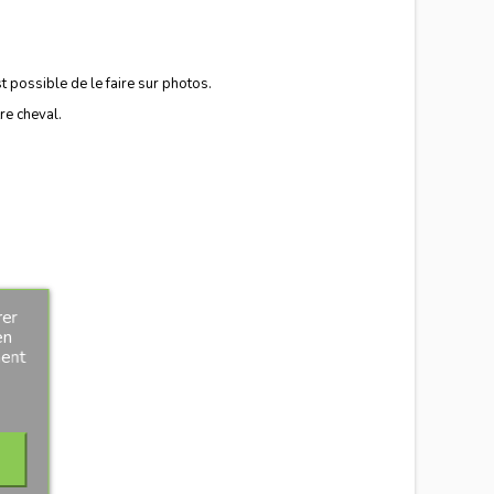
t possible de le faire sur photos.
tre cheval.
rer
en
ment