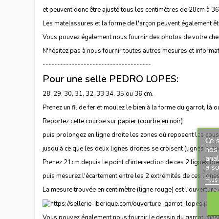
et peuvent donc être ajusté tous les centimètres de 28cm à 36c
Les matelassures et la forme de l'arçon peuvent également êt
Vous pouvez également nous fournir des photos de votre cheval 
N'hésitez pas à nous fournir toutes autres mesures et informa
-------------------------------------
Pour une selle PEDRO LOPES:
28, 29, 30, 31, 32, 33 34, 35 ou 36 cm.
Prenez un fil de fer et moulez le bien à la forme du garrot, là ou
Reportez cette courbe sur papier (courbe en noir)
puis prolongez en ligne droite les zones où reposent les cous
Ce s
jusqu’à ce que les deux lignes droites se croisent (lignes bleu
nos 
ana
Prenez 21cm depuis le point d'intersection de ces 2 lignes bl
à so
puis mesurez l'écartement entre les 2 extrémités de ces lignes
Plus
La mesure trouvée en centimètre (ligne rouge) est l'ouverture
Vous pouvez également nous fournir le dessin du garrot, ains