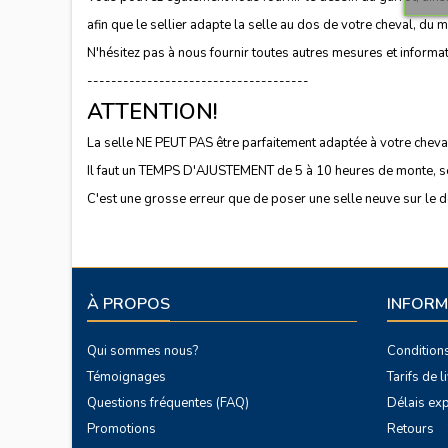
afin que le sellier adapte la selle au dos de votre cheval, du m
N'hésitez pas à nous fournir toutes autres mesures et informat
-------------------------------------
ATTENTION!
La selle NE PEUT PAS être parfaitement adaptée à votre cheva
Il faut un TEMPS D'AJUSTEMENT de 5 à 10 heures de monte, selo
C'est une grosse erreur que de poser une selle neuve sur le do
À PROPOS
INFORM
Qui sommes nous?
Condition
Témoignages
Tarifs de 
Questions fréquentes (FAQ)
Délais exp
Promotions
Retours