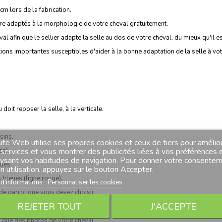
m lors de la fabrication.
re adaptés à la morphologie de votre cheval gratuitement.
afin que le sellier adapte la selle au dos de votre cheval, du mieux qu'il es
tions importantes susceptibles d'aider à la bonne adaptation de la selle à vo
 doit reposer la selle, à la verticale.
sins,
ite Web utilise ses propres cookies et ceux de tiers pour amélio
es).
services et vous montrer des publicités liées à vos préférences 
lysant vos habitudes de navigation. Pour donner votre consente
eues,
n utilisation, appuyez sur le bouton Accepter.
 bleues (ligne rouge).
 d'informations
Personnaliser les cookies
 de garrot que vous devez choisir.
REJETER TOUT
J'ACCEPTE
i que des photos de votre cheval