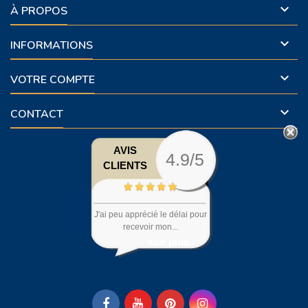

À PROPOS

INFORMATIONS

VOTRE COMPTE

CONTACT
AVIS
4.9/5
CLIENTS
J'ai peu apprécié le délai pour
recevoir mon...
voir plus