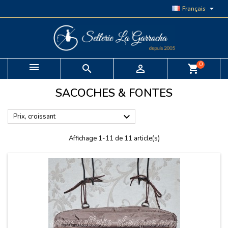

Français
0


shopping_cart
SACOCHES & FONTES

Prix, croissant
Affichage 1-11 de 11 article(s)