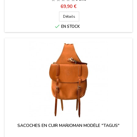
Prix
69,90 €
Détails

EN STOCK
SACOCHES EN CUIR MARJOMAN MODÈLE "TAGUS"