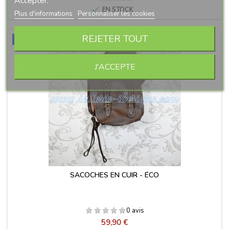
Accepter.

EN STOCK
Plus d'informations
Personnaliser les cookies
REJETER TOUT
Nouveau
J'ACCEPTE
SACOCHES EN CUIR - ÉCO
0 avis
Prix
59,90 €