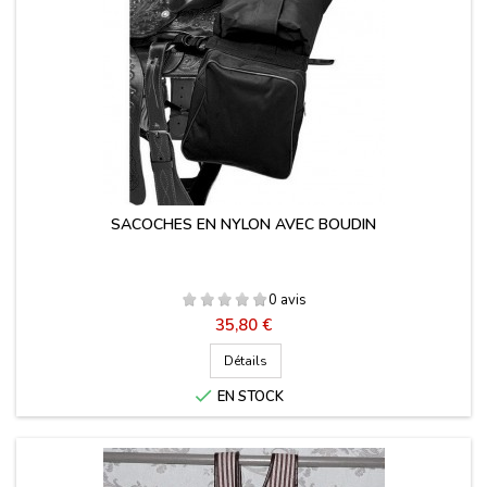
SACOCHES EN NYLON AVEC BOUDIN
0 avis
Prix
35,80 €
Détails

EN STOCK