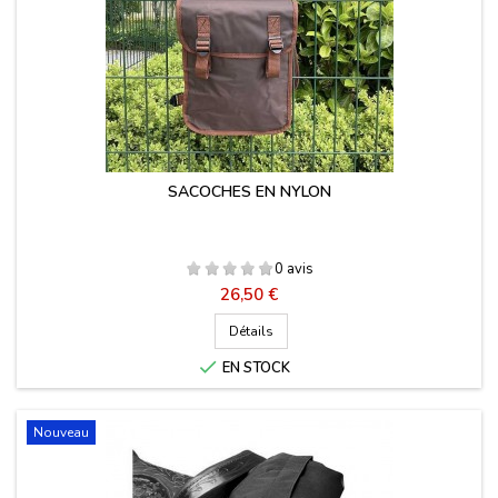
SACOCHES EN NYLON
0 avis
Prix
26,50 €
Détails

EN STOCK
Nouveau