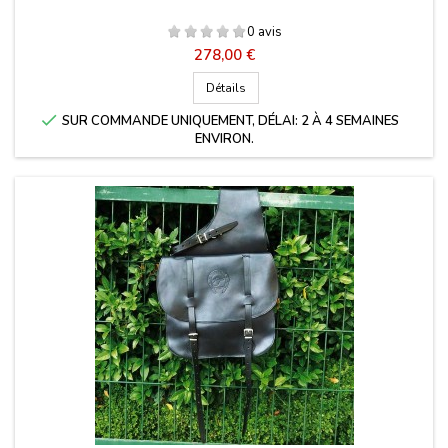
0 avis
Prix
278,00 €
Détails

SUR COMMANDE UNIQUEMENT, DÉLAI: 2 À 4 SEMAINES
ENVIRON.