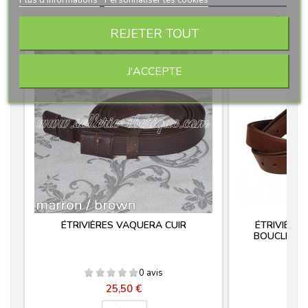
<
>
REJETER TOUT
J'ACCEPTE
ÉTRIVIÈRES VAQUERA CUIR
ÉTRIVIÈRE
BOUCLES C
0 avis
Prix
25,50 €