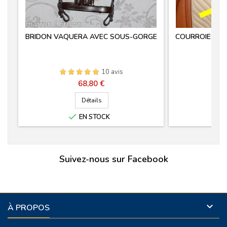
BRIDON VAQUERA AVEC SOUS-GORGE
COURROIES D'
10 avis
Prix
68,80 €
Détails

EN STOCK
Suivez-nous sur Facebook

À PROPOS