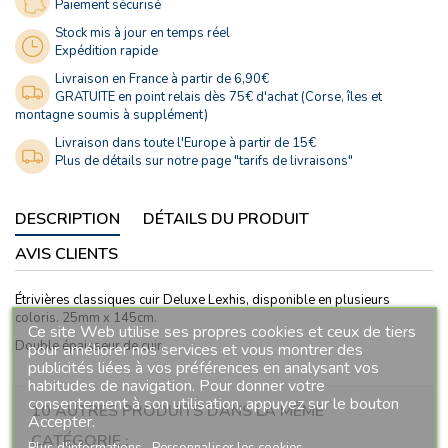
Paiement sécurisé
Stock mis à jour en temps réel
Expédition rapide
Livraison en France à partir de 6,90€
GRATUITE en point relais dès 75€ d'achat (Corse, îles et
montagne soumis à supplément)
Livraison dans toute l'Europe à partir de 15€
Plus de détails sur notre page "tarifs de livraisons"
DESCRIPTION
DÉTAILS DU PRODUIT
AVIS CLIENTS
Étrivières classiques cuir Deluxe Lexhis, disponible en plusieurs
coloris. 25mm x 145cm.
Ce site Web utilise ses propres cookies et ceux de tiers
Double épaisseur de cuir.
pour améliorer nos services et vous montrer des
publicités liées à vos préférences en analysant vos
habitudes de navigation. Pour donner votre
consentement à son utilisation, appuyez sur le bouton
10 AUTRES PRODUITS DANS LA MÊME
Accepter.
CATÉGORIE :
Plus d'informations
Personnaliser les cookies