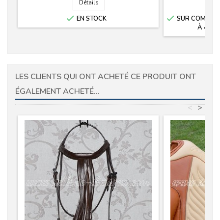
Détails


EN STOCK
SUR COMMANDE
À 4 SE
LES CLIENTS QUI ONT ACHETÉ CE PRODUIT ONT
ÉGALEMENT ACHETÉ...
<
>