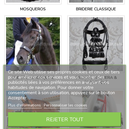
MOSQUEROS
BRIDERIE CLASSIQUE
Ce site Web utilise ses propres cookies et ceux de tiers
pour améliorer nos services et vous montrer des
BRIDERIE MINORQUINE
BRIDERIE VAQUERA &
publicités liées à vos préférences en analysant vos
ESPAGNOLE
habitudes de navigation. Pour donner votre
consentement à son utilisation, appuyez sur le bouton
Accepter.
Plus d'informations
Personnaliser les cookies
REJETER TOUT