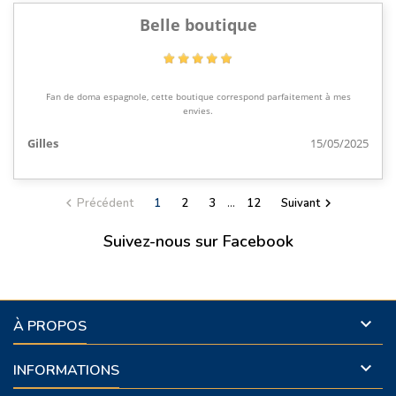
Belle boutique
Fan de doma espagnole, cette boutique correspond parfaitement à mes
envies.
Gilles
15/05/2025
Précédent
1
2
3
…
12
Suivant


Suivez-nous sur Facebook

À PROPOS

INFORMATIONS