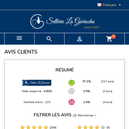

Français
0


shopping_cart
AVIS CLIENTS
RÉSUMÉ
97.3%
(217 avis)
Note moyenne :
4.85/5
0.9%
(2 avis)
Nombre d'avis : 223
1.8%
(4 avis)
FILTRER LES AVIS
(
Réinitialiser )
sync
(208)
(9)