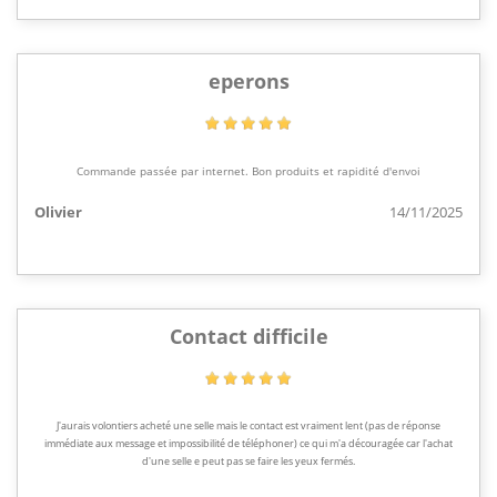
eperons
Commande passée par internet. Bon produits et rapidité d'envoi
Olivier
14/11/2025
Contact difficile
J'aurais volontiers acheté une selle mais le contact est vraiment lent (pas de réponse
immédiate aux message et impossibilité de téléphoner) ce qui m'a découragée car l'achat
d'une selle e peut pas se faire les yeux fermés.