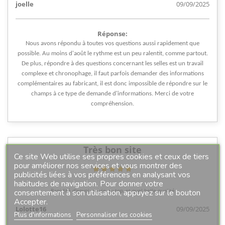
joelle
09/09/2025
Réponse:
Nous avons répondu à toutes vos questions aussi rapidement que
possible. Au moins d'août le rythme est un peu ralentit, comme partout.
De plus, répondre à des questions concernant les selles est un travail
complexe et chronophage, il faut parfois demander des informations
complémentaires au fabricant, il est donc impossible de répondre sur le
champs à ce type de demande d'informations. Merci de votre
compréhension.
Très bon site
Ce site Web utilise ses propres cookies et ceux de tiers
pour améliorer nos services et vous montrer des
publicités liées à vos préférences en analysant vos
habitudes de navigation. Pour donner votre
consentement à son utilisation, appuyez sur le bouton
Rapidité d'envoi, suivie au top, et quel belle qualité
Accepter.
Lolotte16
09/09/2025
Plus d'informations
Personnaliser les cookies