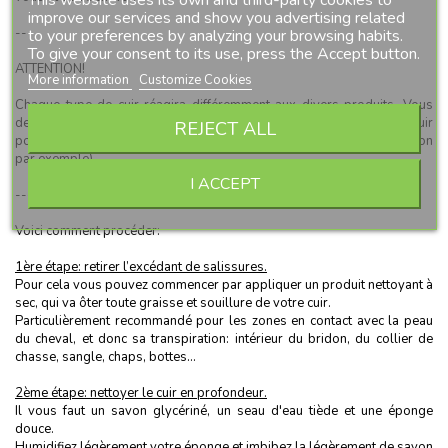
improve our services and show you advertising related
---
to your preferences by analyzing your browsing habits.
To give your consent to its use, press the Accept button.
ATTENTION!
More information
Customize Cookies
Chaque type de cuir réagira différemment aux divers produits. Vous
devez toujours d'abord faire un test sur une partie cachée de votre cuir
REJECT ALL
pour vous assurer que le produit utilisé de l'abime pas (décoloration
par exemple).
I ACCEPT
---
Voici comment procéder:
1ère étape: retirer l’excédant de salissures.
Pour cela vous pouvez commencer par appliquer un produit nettoyant à
sec, qui va ôter toute graisse et souillure de votre cuir.
Particulièrement recommandé pour les zones en contact avec la peau
du cheval, et donc sa transpiration: intérieur du bridon, du collier de
chasse, sangle, chaps, bottes...
2ème étape: nettoyer le cuir en profondeur.
Il vous faut un savon glycériné, un seau d'eau tiède et une éponge
douce.
Humidifiez légèrement votre éponge et imbibez la légèrement de savon