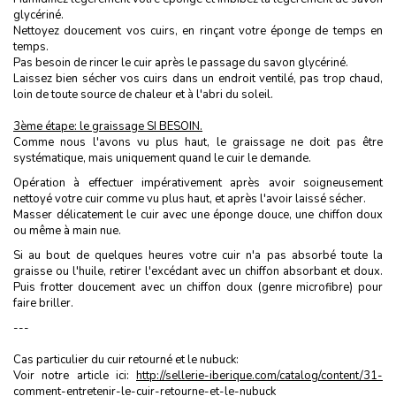
glycériné.
Nettoyez doucement vos cuirs, en rinçant votre éponge de temps en
temps.
Pas besoin de rincer le cuir après le passage du savon glycériné.
Laissez bien sécher vos cuirs dans un endroit ventilé, pas trop chaud,
loin de toute source de chaleur et à l'abri du soleil.
3ème étape: le graissage SI BESOIN.
Comme nous l'avons vu plus haut, le graissage ne doit pas être
systématique, mais uniquement quand le cuir le demande.
Opération à effectuer impérativement après avoir soigneusement
nettoyé votre cuir comme vu plus haut, et après l'avoir laissé sécher.
Masser délicatement le cuir avec une éponge douce, une chiffon doux
ou même à main nue.
Si au bout de quelques heures votre cuir n'a pas absorbé toute la
graisse ou l'huile, retirer l'excédant avec un chiffon absorbant et doux.
Puis frotter doucement avec un chiffon doux (genre microfibre) pour
faire briller.
---
Cas particulier du cuir retourné et le nubuck:
Voir notre article ici:
http://sellerie-iberique.com/catalog/content/31-
comment-entretenir-le-cuir-retourne-et-le-nubuck