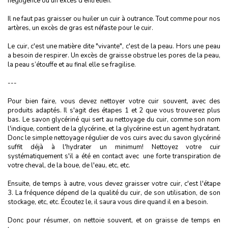
négligence ou un excès d'entretien.
Il ne faut pas graisser ou huiler un cuir à outrance. Tout comme pour nos
artères, un excès de gras est néfaste pour le cuir.
Le cuir, c'est une matière dite "vivante", c'est de la peau. Hors une peau
a besoin de respirer. Un excès de graisse obstrue les pores de la peau,
la peau s’étouffe et au final elle se fragilise.
---
Pour bien faire, vous devez nettoyer votre cuir souvent, avec des
produits adaptés. Il s'agit des étapes 1 et 2 que vous trouverez plus
bas. Le savon glycériné qui sert au nettoyage du cuir, comme son nom
l'indique, contient de la glycérine, et la glycérine est un agent hydratant.
Donc le simple nettoyage régulier de vos cuirs avec du savon glycériné
suffit déjà à l'hydrater un minimum! Nettoyez votre cuir
systématiquement s'il a été en contact avec une forte transpiration de
votre cheval, de la boue, de l'eau, etc, etc.
Ensuite, de temps à autre, vous devez graisser votre cuir, c'est l'étape
3. La fréquence dépend de la qualité du cuir, de son utilisation, de son
stockage, etc, etc. Écoutez le, il saura vous dire quand il en a besoin.
Donc pour résumer, on nettoie souvent, et on graisse de temps en