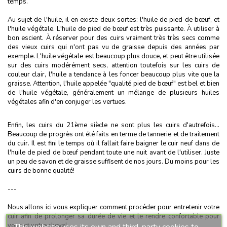
temps.
Au sujet de l'huile, il en existe deux sortes: l'huile de pied de bœuf, et
l'huile végétale. L'huile de pied de bœuf est très puissante. À utiliser à
bon escient. À réserver pour des cuirs vraiment très très secs comme
des vieux cuirs qui n'ont pas vu de graisse depuis des années par
exemple. L'huile végétale est beaucoup plus douce, et peut être utilisée
sur des cuirs modérément secs, attention toutefois sur les cuirs de
couleur clair, l'huile a tendance à les foncer beaucoup plus vite que la
graisse. Attention, l'huile appelée "qualité pied de bœuf" est bel et bien
de l'huile végétale, généralement un mélange de plusieurs huiles
végétales afin d'en conjuger les vertues.
Enfin, les cuirs du 21ème siècle ne sont plus les cuirs d'autrefois...
Beaucoup de progrès ont été faits en terme de tannerie et de traitement
du cuir. Il est fini le temps où il fallait faire baigner le cuir neuf dans de
l'huile de pied de bœuf pendant toute une nuit avant de l'utiliser. Juste
un peu de savon et de graisse suffisent de nos jours. Du moins pour les
cuirs de bonne qualité!
---
Nous allons ici vous expliquer comment procéder pour entretenir votre
cuir afin de prolonger sa durée de vie et le rendre confortable pour
vous et votre cheval.
This website uses its own and third-party cookies to