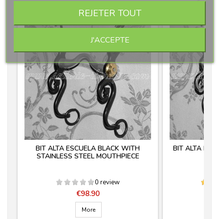
<
REJETER TOUT
J'ACCEPTE
BIT ALTA ESCUELA BLACK WITH
BIT ALTA ESC
STAINLESS STEEL MOUTHPIECE
0 review
Price
€98.90
More