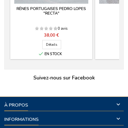
RÊNES PORTUGAISES PEDRO LOPES
G
"RECTA"
0 avis
Prix
38,00 €
Détails

EN STOCK
Suivez-nous sur Facebook

À PROPOS

INFORMATIONS