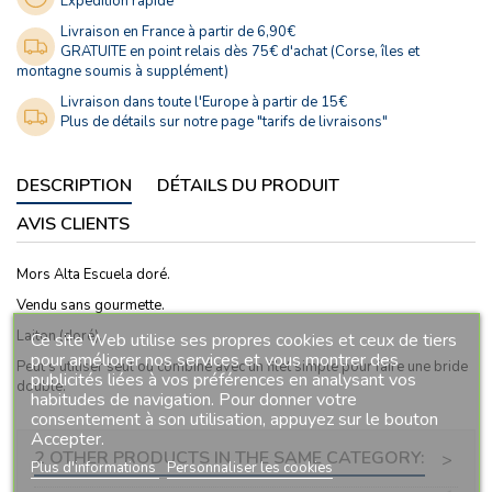
Expédition rapide
Livraison en France à partir de 6,90€
GRATUITE en point relais dès 75€ d'achat (Corse, îles et
montagne soumis à supplément)
Livraison dans toute l'Europe à partir de 15€
Plus de détails sur notre page "tarifs de livraisons"
DESCRIPTION
DÉTAILS DU PRODUIT
AVIS CLIENTS
Mors Alta Escuela doré.
Vendu sans gourmette.
Laiton (doré).
Ce site Web utilise ses propres cookies et ceux de tiers
pour améliorer nos services et vous montrer des
Peut s'utiliser seul ou combiné avec un filet simple pour faire une bride
publicités liées à vos préférences en analysant vos
double.
habitudes de navigation. Pour donner votre
consentement à son utilisation, appuyez sur le bouton
Accepter.
2 OTHER PRODUCTS IN THE SAME CATEGORY:
>
Plus d'informations
Personnaliser les cookies