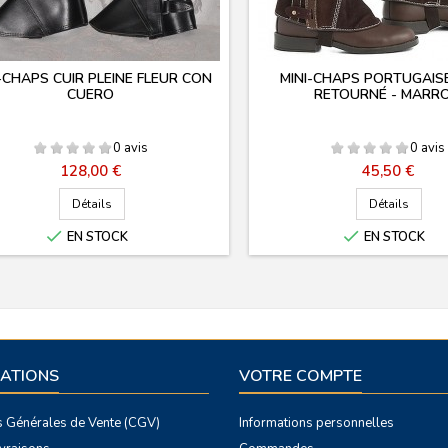
-CHAPS CUIR PLEINE FLEUR CON
MINI-CHAPS PORTUGAISE
CUERO
RETOURNÉ - MARR
0 avis
0 avis
Prix
Prix
128,00 €
45,50 €
Détails
Détails


EN STOCK
EN STOCK
ATIONS
VOTRE COMPTE
s Générales de Vente (CGV)
Informations personnelles