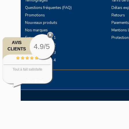
Témoignages
Tarifs de 
Questions fréquentes (FAQ)
Délais exp
Promotions
Retours
Nouveaux produits
Paiements
Nos marques
Mentions 
Sur vos chevaux 1
Protectio
AVIS
4.9/5
Sur vos chevaux 2
CLIENTS
Sur vos chevaux 3
Sur vos chevaux 4
Tout à fait satisfaite
voir plus