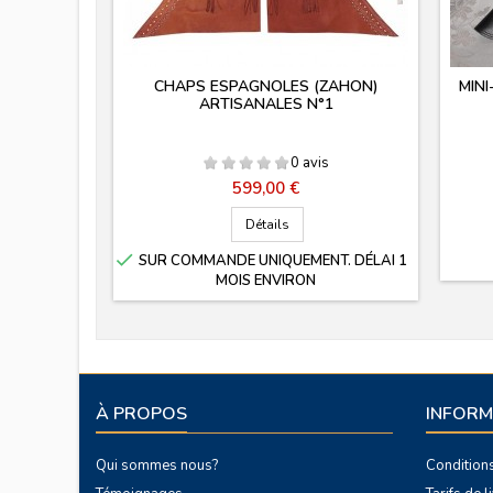
CHAPS ESPAGNOLES (ZAHON)
MINI
ARTISANALES N°1
0 avis
Prix
599,00 €
Détails

SUR COMMANDE UNIQUEMENT. DÉLAI 1
MOIS ENVIRON
À PROPOS
INFORM
Qui sommes nous?
Condition