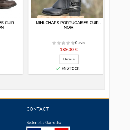
S CUIR
MINI-CHAPS PORTUGAISES CUIR -
C
ON
NOIR
0 avis
Prix
139,00 €
Détails


EN STOCK
SUR 
CONTACT
Sellerie La Garrocha