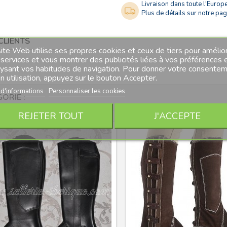
Livraison dans toute l'Europe
Plus de détails sur notre page
CLIENTS
ite Web utilise ses propres cookies et ceux de tiers pour amélio
services et vous montrer des publicités liées à vos préférences 
lysant vos habitudes de navigation. Pour donner votre consente
n utilisation, appuyez sur le bouton Accepter.
 d'informations
Personnaliser les cookies
ORIE :
REJETER TOUT
J'ACCEPTE