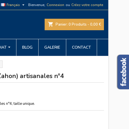

Français
Bienvenue,
Connexion
ou
Créez votre compte
shopping_cart
Panier:
0
Produits - 0,00 €
CHAT
BLOG
GALERIE
CONTACT
ahon) artisanales n°4
s n°4, taille unique.