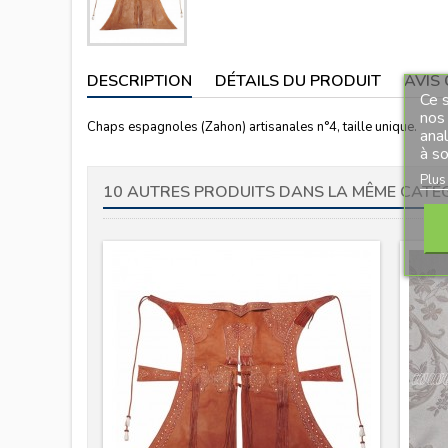
DESCRIPTION
DÉTAILS DU PRODUIT
AVIS 
Ce s
nos 
Chaps espagnoles (Zahon) artisanales n°4, taille unique.
ana
à so
Plus
10 AUTRES PRODUITS DANS LA MÊME CATÉG