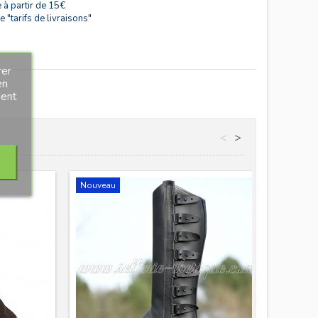
 à partir de 15€
 "tarifs de livraisons"
rer
en
ment
<
>
Nouveau