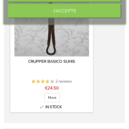
J'ACCEPTE
CRUPPER BASICO SUHIS
2 reviews
Price
€24.50
More

IN STOCK