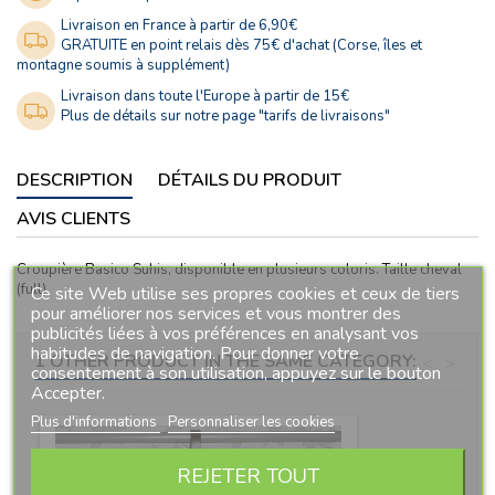
Livraison en France à partir de 6,90€
GRATUITE en point relais dès 75€ d'achat (Corse, îles et
montagne soumis à supplément)
Livraison dans toute l'Europe à partir de 15€
Plus de détails sur notre page "tarifs de livraisons"
DESCRIPTION
DÉTAILS DU PRODUIT
AVIS CLIENTS
Croupière Basico Suhis, disponible en plusieurs coloris. Taille cheval
(full).
Ce site Web utilise ses propres cookies et ceux de tiers
pour améliorer nos services et vous montrer des
publicités liées à vos préférences en analysant vos
habitudes de navigation. Pour donner votre
1 OTHER PRODUCT IN THE SAME CATEGORY:
<
>
consentement à son utilisation, appuyez sur le bouton
Accepter.
Plus d'informations
Personnaliser les cookies
REJETER TOUT