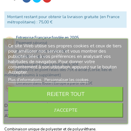
Montant restant pour obtenir la livraison gratuite (en France
métropolitaine) : 75,00 €
Entreprise Française fondée en 2005
Paiement sécurisé
Ce site Web utilise ses propres cookies et ceux de tiers
pour améliorer nos services et vous montrer des
Stock mis à jour en temps réel
publicités liées à vos préférences en analysant vos
Expédition rapide
habitudes de navigation. Pour donner votre
Livraison en France à partir de 6,90€
consentement à son utilisation, appuyez sur le bouton
GRATUITE en point relais dès 75€ d'achat (Corse, îles et
Accepter.
montagne soumis à supplément)
Plus d'informations
Personnaliser les cookies
Livraison dans toute l'Europe à partir de 15€
Plus de détails sur notre page "tarifs de livraisons"
REJETER TOUT
DESCRIPTION
DÉTAILS DU PRODUIT
J'ACCEPTE
AVIS CLIENTS
Combinaison unique de polyester et de polyuréthane.