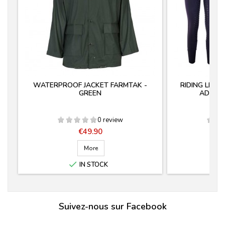
WATERPROOF JACKET FARMTAK -
RIDING LEG
GREEN
ADHESI
0 review
Price
Pri
€49.90
€3
More

IN STOCK
Suivez-nous sur Facebook