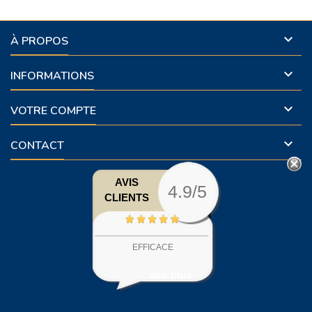

À PROPOS

INFORMATIONS

VOTRE COMPTE

CONTACT
AVIS
4.9/5
CLIENTS
EFFICACE
voir plus