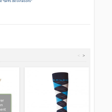
 "tarifs de livraisons"
<
>
rer
en
ment