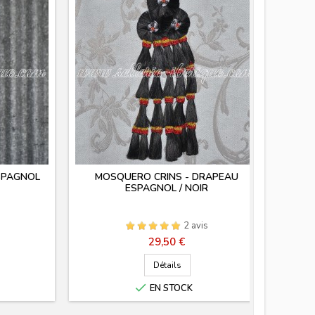
SPAGNOL
MOSQUERO CRINS - DRAPEAU
LO
ESPAGNOL / NOIR
2 avis
Prix
29,50 €
Détails

EN STOCK