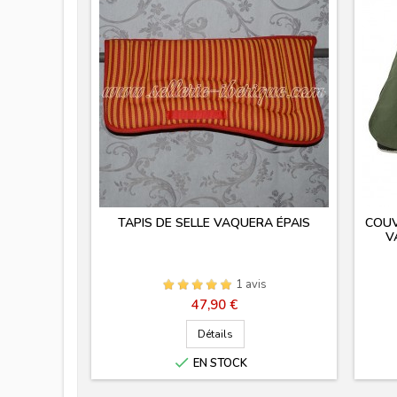
TAPIS DE SELLE VAQUERA ÉPAIS
COUV
V
1 avis
Prix
47,90 €
Détails

EN STOCK