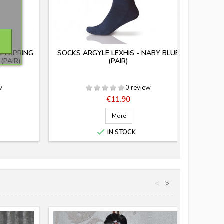
CH SPRING
SOCKS ARGYLE LEXHIS - NABY BLUE
SOCKS
(PAIR)
(PAIR)
RE
w
0 review
Price
€11.90
More

IN STOCK
<
>