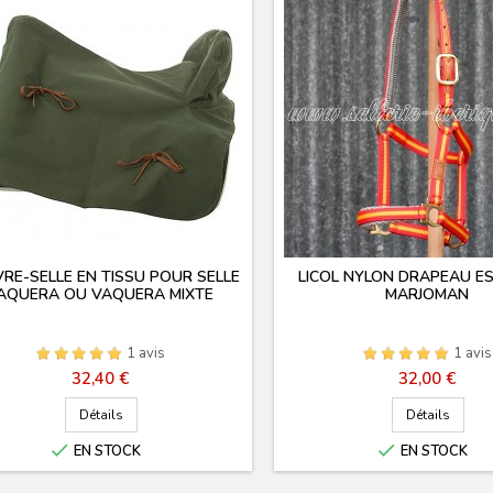
RE-SELLE EN TISSU POUR SELLE
LICOL NYLON DRAPEAU E
AQUERA OU VAQUERA MIXTE
MARJOMAN
1 avis
1 avis
Prix
Prix
32,40 €
32,00 €
Détails
Détails


EN STOCK
EN STOCK