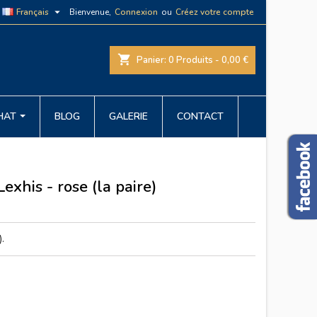

Français
Bienvenue,
Connexion
ou
Créez votre compte
shopping_cart
Panier:
0
Produits - 0,00 €
CHAT
BLOG
GALERIE
CONTACT
exhis - rose (la paire)
).