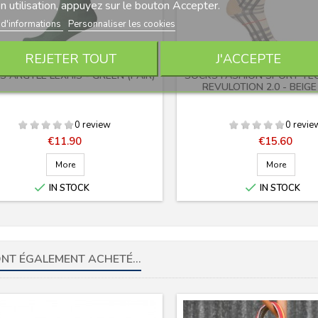
n utilisation, appuyez sur le bouton Accepter.
 d'informations
Personnaliser les cookies
REJETER TOUT
J'ACCEPTE
 ARGYLE LEXHIS - GREEN (PAIR)
SOCKS FASHION SPORT TE
REVULOTION 2.0 - BEIGE 
0 review
0 revie
Price
Price
€11.90
€15.60
More
More


IN STOCK
IN STOCK
ONT ÉGALEMENT ACHETÉ...