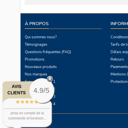
À PROPOS
INFORM
Qui sommes nous?
Condition
Témoignages
Tarifs de 
Questions fréquentes (FAQ)
Délais exp
Promotions
Retours
Nouveaux produits
Paiements
Nos marques
Mentions 
Sur vos chevaux 1
Protectio
AVIS
4.9/5
Sur vos chevaux 2
CLIENTS
Sur vos chevaux 3
Sur vos chevaux 4
prise en compte de la
commande et livraison...
voir plus