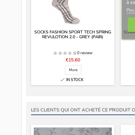
à so
Plus
SOCKS FASHION SPORT TECH SPRING
SOCKS
REVULOTION 2.0 - GREY (PAIR)
0 review
Price
€15.60
More

IN STOCK
LES CLIENTS QUI ONT ACHETÉ CE PRODUIT 