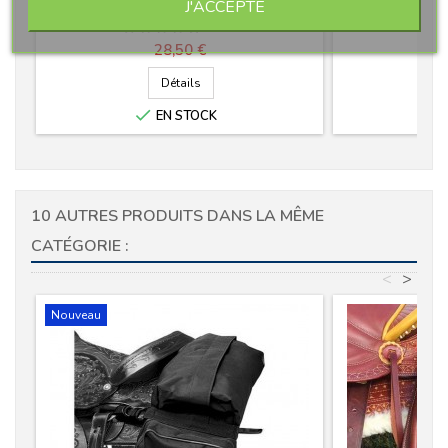
J'ACCEPTE
0 avis
Prix
28,50 €
Détails

EN STOCK
10 AUTRES PRODUITS DANS LA MÊME
CATÉGORIE :
<
>
Nouveau