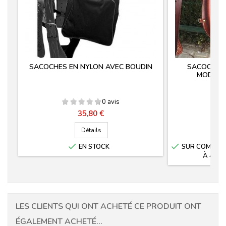
SACOCHES EN NYLON AVEC BOUDIN
SACOCHES 
MODÈLE 
0 avis
Prix
35,80 €
Détails


EN STOCK
SUR COMMANDE
À 4 SE
LES CLIENTS QUI ONT ACHETÉ CE PRODUIT ONT
ÉGALEMENT ACHETÉ...