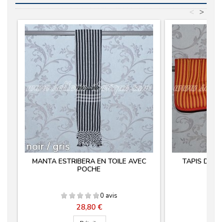
<
>
MANTA ESTRIBERA EN TOILE AVEC
TAPIS DE S
POCHE
0 avis
Prix
28,80 €