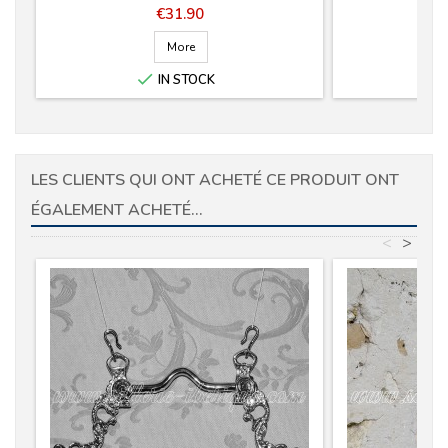
Price
€31.90
More

IN STOCK
LES CLIENTS QUI ONT ACHETÉ CE PRODUIT ONT
ÉGALEMENT ACHETÉ...
<
>