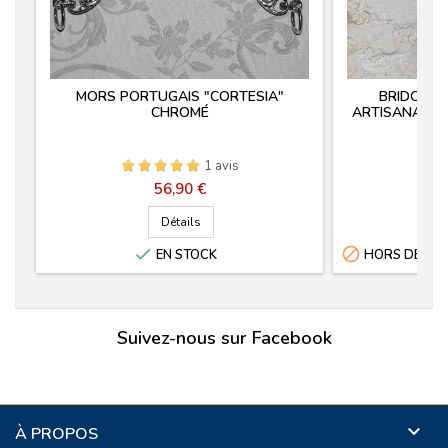
MORS PORTUGAIS "CORTESIA"
BRIDON 
CHROMÉ
ARTISANAL "
1 avis
Prix
56,90 €
Détails


EN STOCK
HORS DE STO
Suivez-nous sur Facebook

À PROPOS