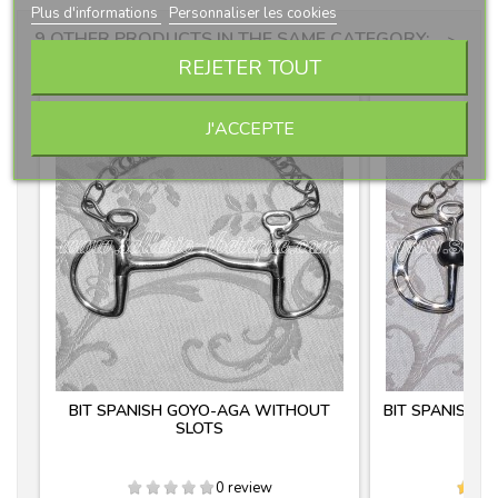
Plus d'informations
Personnaliser les cookies
9 OTHER PRODUCTS IN THE SAME CATEGORY:
>
REJETER TOUT
<
J'ACCEPTE
BIT SPANISH GOYO-AGA WITHOUT
BIT SPANISH 
SLOTS
M
0 review