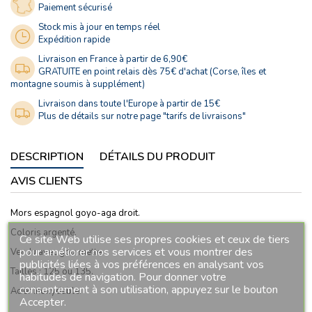
Paiement sécurisé
Stock mis à jour en temps réel
Expédition rapide
Livraison en France à partir de 6,90€
GRATUITE en point relais dès 75€ d'achat (Corse, îles et
montagne soumis à supplément)
Livraison dans toute l'Europe à partir de 15€
Plus de détails sur notre page "tarifs de livraisons"
DESCRIPTION
DÉTAILS DU PRODUIT
AVIS CLIENTS
Mors espagnol goyo-aga droit.
Coloris argenté.
Ce site Web utilise ses propres cookies et ceux de tiers
pour améliorer nos services et vous montrer des
Vendu avec gourmette.
publicités liées à vos préférences en analysant vos
Tailles : 125 ou 135.
habitudes de navigation. Pour donner votre
consentement à son utilisation, appuyez sur le bouton
Acier inoxydable.
Accepter.