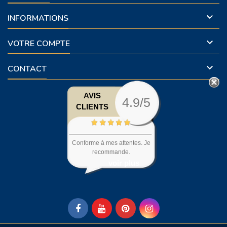

INFORMATIONS

VOTRE COMPTE

CONTACT
AVIS
4.9/5
CLIENTS
Conforme à mes attentes. Je
recommande.
voir plus